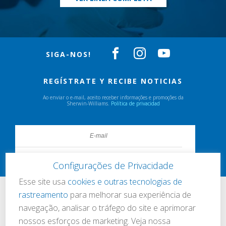
SIGA-NOS!
REGÍSTRATE Y RECIBE NOTICIAS
Ao enviar o e-mail, aceito receber informações e promoções da
Sherwin-Williams.
Política de privacidad
Configurações de Privacidade
Esse site usa
cookies e outras tecnologias de
rastreamento
para melhorar sua experiência de
navegação, analisar o tráfego do site e aprimorar
nossos esforços de marketing. Veja nossa