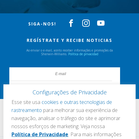
SIGA-NOS!
REGÍSTRATE Y RECIBE NOTICIAS
Ao enviar o e-mail, aceito receber informações e promoções da
Sherwin-Williams.
Política de privacidad
Configurações de Privacidade
Esse site usa
cookies e outras tecnologias de
rastreamento
para melhorar sua experiência de
navegação, analisar o tráfego do site e aprimorar
nossos esforços de marketing. Veja nossa
Política de Privacidade
. Para mais informações