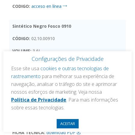
CODIGO:
acceso en línea
Sintético Negro Fosco 0910
CÓDIGO:
02.10.00910
VOLUME:
3,6L
Configurações de Privacidade
FICHA TÉCNICA:
download PDF
Esse site usa
cookies e outras tecnologias de
CODIGO:
acceso en línea
rastreamento
para melhorar sua experiência de
navegação, analisar o tráfego do site e aprimorar
nossos esforços de marketing. Veja nossa
Aluminio Opalescente para Ruedas 0822
Política de Privacidade
. Para mais informações
sobre essas tecnologias.
CÓDIGO:
02.20.00922
VOLUME:
0,9L
ACEITAR
FICHA TÉCNICA:
download PDF