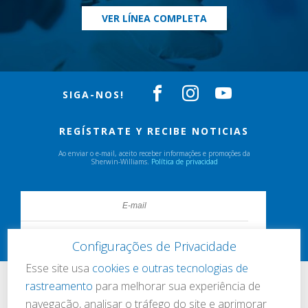
VER LÍNEA COMPLETA
SIGA-NOS!
REGÍSTRATE Y RECIBE NOTICIAS
Ao enviar o e-mail, aceito receber informações e promoções da
Sherwin-Williams.
Política de privacidad
Configurações de Privacidade
Esse site usa
cookies e outras tecnologias de
rastreamento
para melhorar sua experiência de
navegação, analisar o tráfego do site e aprimorar